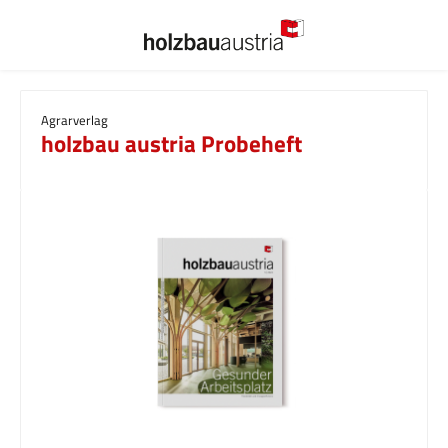
Zum Hauptinhalt springen
Agrarverlag
holzbau austria Probeheft
Bildergalerie überspringen