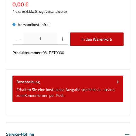
Regulärer Preis:
0,00 €
Preise exkl. MwSt. zzgl. Versandkosten
Versandkostenfrei
Produkt Anzahl: Gib den gewünschten Wert ein oder benutze die Schaltflächen um die 
In den Warenkorb
Produktnummer:
031PET0000
Beschreibung
Erhalten Sie eine kostenlose Ausgabe von holzbau austria
zum Kennenlernen per Post.
Service-Hotline